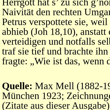
Herrgott hat s’ zu sich g’n
Naivität den rechten Umga
Petrus verspottete sie, wei
abhieb (Joh 18,10), anstatt
verteidigen und notfalls se
traf sie tief und brachte i
fragte: „Wie ist das, wenn d
Quelle:
Max Mell (1882-19
München 1923; Zeichnunge
(Zitate aus dieser Ausgabe)