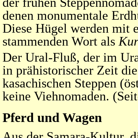
der frühen Steppennomad
denen monumentale Erdhü
Diese Hügel werden mit 
stammenden Wort als
Kur
Der Ural-
Fluß
, der im Ur
in prähistorischer Zeit di
kasachischen Steppen (ös
keine Viehnomaden. (Seit
Pferd und Wagen
Aus der Samara-Kultur, d