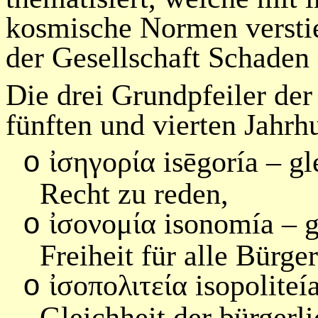
kosmische Normen verstie
der Gesellschaft Schaden 
Die drei Grundpfeiler de
fünften und vierten Jahrh
ἰσηγορί
α
is
ē
goría
– gl
o
Recht zu reden,
ἰσονομί
α
isonomía
– g
o
Freiheit für alle Bürge
ἰσο
πολιτεία
isopoliteí
o
Gleichheit der bürgerl