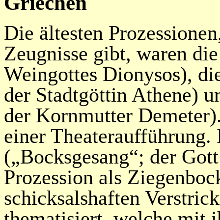
Griechen
Die ältesten Prozessionen,
Zeugnisse gibt, waren die
Weingottes Dionysos), di
der Stadtgöttin Athene) u
der Kornmutter Demeter).
einer Theateraufführung. 
(„Bocksgesang“; der Gott
Prozession als Ziegenbock
schicksalshaften Verstri
thematisiert, welche mit