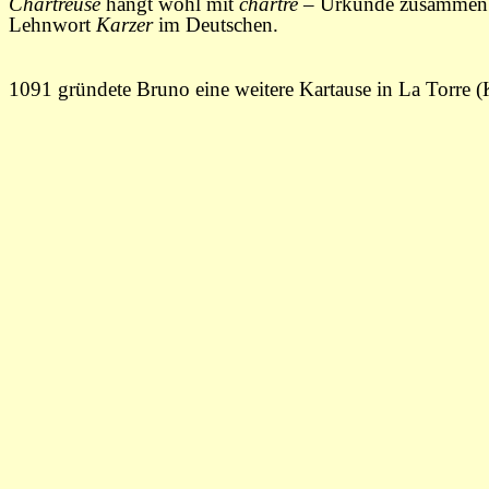
Chartreuse
hängt wohl mit
chartre
– Urkunde zusammen 
Lehnwort
Karzer
im Deutschen.
1091 gründete Bruno eine weitere Kartause in La Torre (K