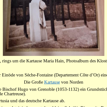
, rings um die Kartause Maria Hain, Photoalbum des Klos
er Einöde von Sèche-Fontaine (Departement Côte d
ʼ
Or) ein
Die Große
Kartause
von Norden
llte Bischof Hugo von Grenoble (1053-1132) ein Grundstüc
e Chartreuse).
rtusia und das deutsche Kartause ab.