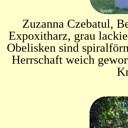
Zuzanna Czebatul, Ber
Expoxitharz, grau lackie
Obelisken sind spiralför
Herrschaft weich gewor
K