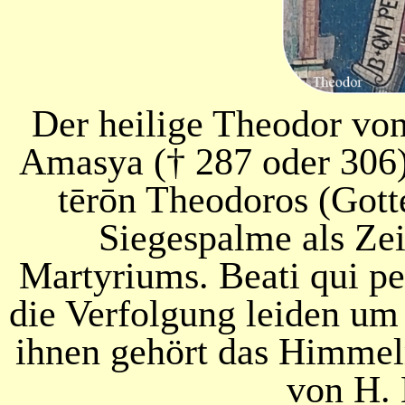
Der heilige Theodor vo
Amasya († 287 oder 306
tērōn Theodoros (Gott
Siegespalme als Ze
Martyriums. Beati qui pe
die Verfolgung leiden um 
ihnen gehört das Himmelr
von H.