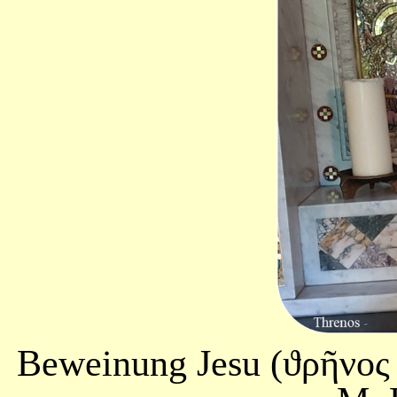
Beweinung Jesu (
ϑρῆνος