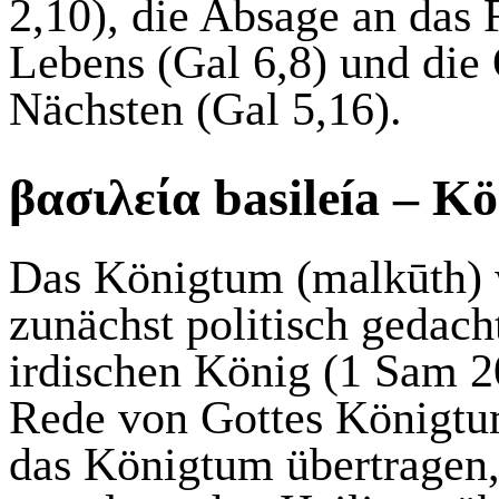
2,10), die Absage an das 
Lebens (Gal 6,8) und die 
Nächsten (Gal 5,16).
βα
σιλεί
α
basileía
– Kö
Das Königtum (
malkūth
)
zunächst politisch gedach
irdischen König (1 Sam 2
Rede von Gottes Königtu
das Königtum übertragen, 