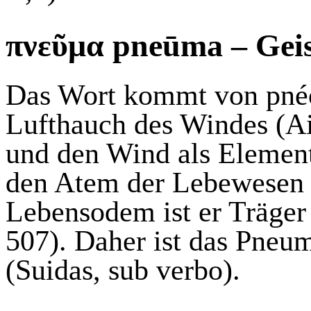
π
νεῦμ
α
pneūma
– Gei
Das Wort kommt von
pné
Lufthauch des Windes (A
und den Wind als Element
den Atem der Lebewesen (
Lebensodem ist er Träger
507). Daher ist das Pneu
(
Suidas
,
sub
verbo
).