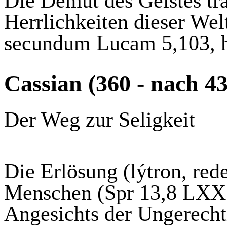
Die Demut des Geistes trä
Herrlichkeiten dieser Welt
secundum
Lucam
5,103,
Cassian (360 - nach 43
Der Weg zur Seligkeit
Die Erlösung (
lýtron
,
red
Menschen (Spr 13,8 LX
Angesichts der Ungerecht