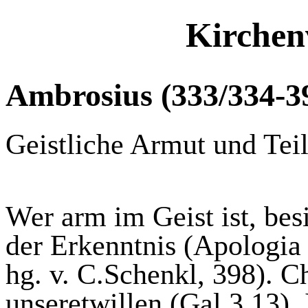
Kirchen
Ambrosius (333/334-3
Geistliche Armut und Teil
Wer arm im Geist ist, bes
der Erkenntnis (
Apologia
hg
. v.
C.Schenkl
, 398). 
unseretwillen (Gal 3,13). 