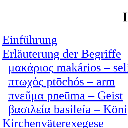
Einführung
Erläuterung der Begriffe
μακάριος
makários – sel
πτωχός
ptōchós – arm
πνεῦμα
pneūma – Geist
βασιλεία
basileía – Kön
Kirchenväterexegese