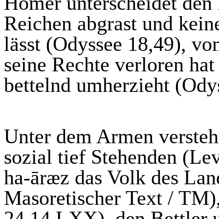
Homer unterscheidet den P
Reichen abgrast und keine
lässt
(Odyssee 18,49), vom
seine Rechte verloren hat 
bettelnd umherzieht (Ody
Unter dem Armen versteht
sozial tief Stehenden (Le
ha-
āræz
das Volk des Lan
Masoretischer Text / TM)
24,14 LXX), den Bettler