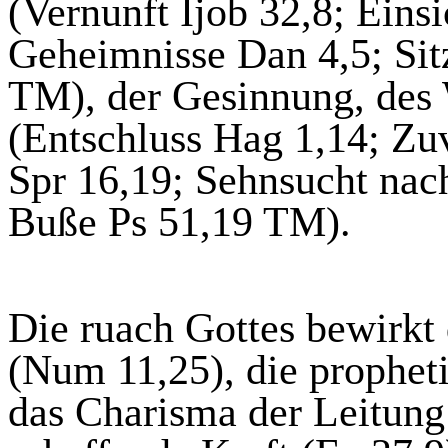
(Vernunft Ijob 32,8; Einsi
Geheimnisse Dan 4,5; Sitz
TM), der Gesinnung, des 
(
Entschluss
Hag 1,14; Zuv
Spr 16,19; Sehnsucht nac
Buße Ps 51,19 TM).
Die
ruach
Gottes bewirkt 
(Num 11,25), die prophet
das Charisma der Leitung 