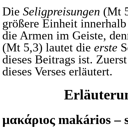
Die
Seligpreisungen
(
Mt
5
größere Einheit innerhalb
die Armen im Geiste, den
(
Mt
5,3) lautet die
erste
Se
dieses Beitrags ist. Zuer
dieses Verses erläutert.
Erläuterun
μα
κάριος
makários
– s