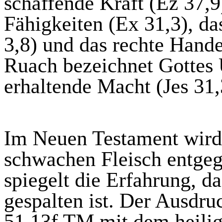
schaffende Kraft (
Ez
37,9)
Fähigkeiten (Ex 31,3), d
3,8) und das rechte Hande
Ruach bezeichnet Gottes 
erhaltende Macht (
Jes
31,
Im Neuen Testament wird 
schwachen Fleisch entgeg
spiegelt die Erfahrung,
da
gespalten ist. Der Ausdru
51,13f TM mit dem heilige