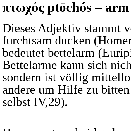
π
τωχός
ptōchós
– arm
Dieses Adjektiv stammt 
furchtsam ducken (Homer
bedeutet bettelarm (Eurip
Bettelarme kann sich nich
sondern ist völlig mittell
andere um Hilfe zu bitte
selbst IV,29).